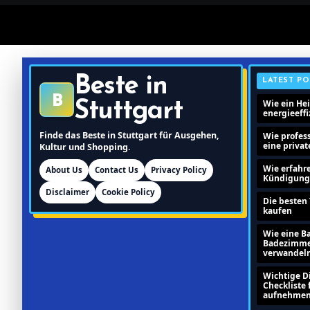
Beste in
LATEST PO
B
Wie ein He
Stuttgart
energieeff
Finde das Beste in Stuttgart für Ausgehen,
Wie profes
eine priva
Kultur und Shopping.
Wie erfahr
About Us
Contact Us
Privacy Policy
Kündigung I
Disclaimer
Cookie Policy
Die besten 
kaufen
Wie eine B
Badezimme
verwandel
Wichtige Di
Checkliste 
aufnehmen 