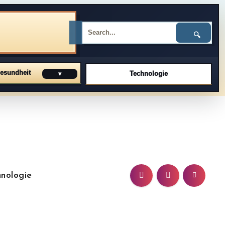
🔍
esundheit
Technologie
▾
nologie