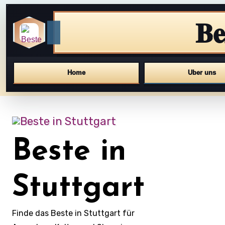
Be
Home
Uber uns
Skip
to
content
Beste in
Stuttgart
Finde das Beste in Stuttgart für