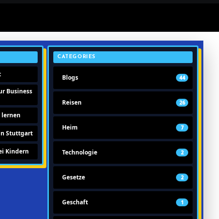
CATEGORIES
t
Blogs
44
ur Business
Reisen
26
 lernen
Heim
7
in Stuttgart
i Kindern
Technologie
2
Gesetze
2
Geschaft
1