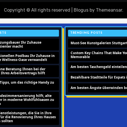
Copyright © All rights reserved
|
Blogus
by
Themeansar
.
STS
TRENDING POSTS
izungsbauer Ihr Zuhause
Must-See Kunstgalerien Stuttgar
izienter macht
Custom Key Chains That Make Yo
sionellen Poolbau Ihr Zuhause in
Memorable
te Wellness-Oase verwandelt
Am besten Taschengeld einteilen
ene Beratung Ihnen bei der
hres Arbeitsvertrags hilft
Bezahlbare Stadtteile für Expats 
Tipps, um das richtige Handy zu
Am besten Ängste überwinden be
adezimmersanierung hilft, alte
r in moderne Wohlfühloasen zu
n
enstleistungen, die Sie in Ihre
für die Renovierung Ihres Hauses
sollten