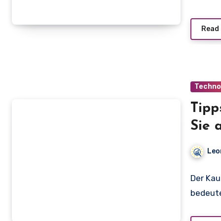
Read
Techno
Tipp
Sie 
Leo
Der Kau
bedeute