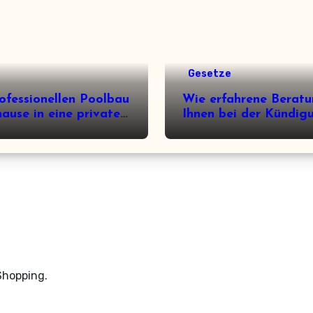
Gesetze
ofessionellen Poolbau
Wie erfahrene Berat
hause in eine private
Ihnen bei der Kündig
ss-Oase verwandelt
Ihres Arbeitsvertrags 
Shopping.