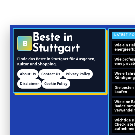
Beste in
LATEST PO
B
Wie ein He
Stuttgart
energieeff
Finde das Beste in Stuttgart für Ausgehen,
Wie profes
eine priva
Kultur und Shopping.
Wie erfahr
About Us
Contact Us
Privacy Policy
Kündigung I
Disclaimer
Cookie Policy
Die besten 
kaufen
Wie eine B
Badezimme
verwandel
Wichtige Di
Checkliste 
aufnehmen 