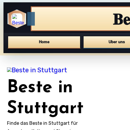
Be
Home
Uber uns
Skip
to
content
Beste in
Stuttgart
Finde das Beste in Stuttgart für