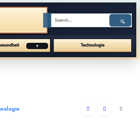
🔍
esundheit
Technologie
▾
nologie