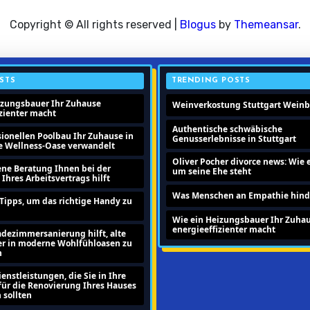
Copyright © All rights reserved
|
Blogus
by
Themeansar
.
STS
TRENDING POSTS
izungsbauer Ihr Zuhause
Weinverkostung Stuttgart Wein
izienter macht
Authentische schwäbische
sionellen Poolbau Ihr Zuhause in
Genusserlebnisse in Stuttgart
te Wellness-Oase verwandelt
Oliver Pocher divorce news: Wie e
ene Beratung Ihnen bei der
um seine Ehe steht
hres Arbeitsvertrags hilft
Was Menschen an Empathie hind
Tipps, um das richtige Handy zu
Wie ein Heizungsbauer Ihr Zuha
energieeffizienter macht
adezimmersanierung hilft, alte
r in moderne Wohlfühloasen zu
n
enstleistungen, die Sie in Ihre
für die Renovierung Ihres Hauses
sollten