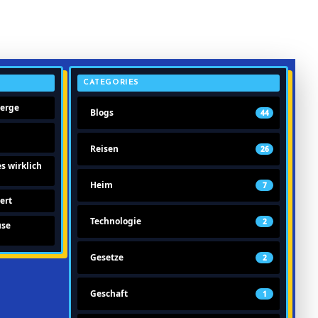
CATEGORIES
berge
Blogs
44
Reisen
26
s wirklich
Heim
7
ert
Technologie
2
use
Gesetze
2
Geschaft
1