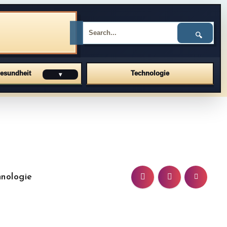
🔍
esundheit
Technologie
▾
nologie