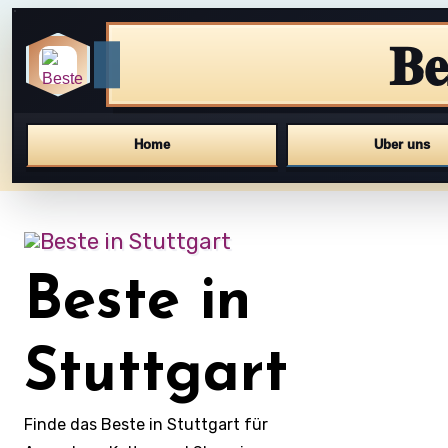
Be
Home
Uber uns
Skip
to
content
Beste in
Stuttgart
Finde das Beste in Stuttgart für