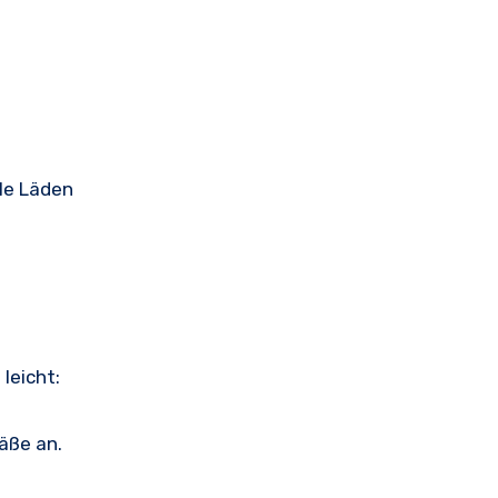
ele Läden
leicht:
äße an.