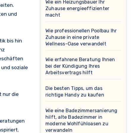
Wie ein Heizungsbauer Ihr
eiten.
Zuhause energieeffizienter
ten und
macht
Wie professionellen Poolbau Ihr
Zuhause in eine private
k bis hin
Wellness-Oase verwandelt
nz
Geschäften
Wie erfahrene Beratung Ihnen
bei der Kündigung Ihres
 und soziale
Arbeitsvertrags hilft
Die besten Tipps, um das
t nur die
richtige Handy zu kaufen
Wie eine Badezimmersanierung
hilft, alte Badezimmer in
 Beratungen
moderne Wohlfühloasen zu
piriert.
verwandeln